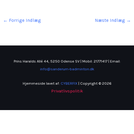
←
Forrige Indlæg
Næste Indlæg
→
Prins Haralds Allé 44, 5250 Odense SV | Mobil: 21771417 | Email:
info@sanderum-badminton.dk
Hjemmeside lavet af:
CYBERFIX
| Copyright © 2026
Privatlivspolitik